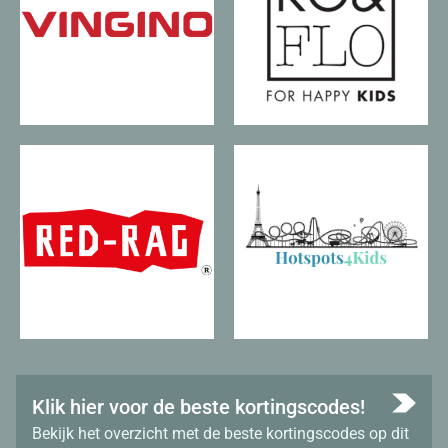
Klik hier voor de beste kortingscodes!
Bekijk het overzicht met de beste kortingscodes op dit