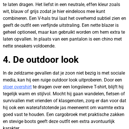
te laten dragen. Het liefst in een neutrale, effen kleur zoals
wit, blauw of grijs zodat je hier eindeloos mee kunt
combineren. Een V-hals trui laat het overhemd subtiel zien en
geeft de outfit een verfijnde uitstraling. Een nette blazer is
geheel optioneel, maar kan gebruikt worden om hem extra te
laten opvallen. In plaats van een pantalon is een chino met
nette sneakers voldoende.
4. De outdoor look
In de zeldzame gevallen dat je zoon niet bezig is met sociale
media, kan hij een ruige outdoor look uitproberen. Door een
stoer overshirt
te dragen over een longsleeve T-shirt, blijft hij
tegelijk warm en stijlvol. Mocht hij gaan wandelen, fietsen of
survivallen met vrienden of klasgenoten, zorg er dan voor dat
hij ook een waterafstotende jas meeneemt om warmte extra
goed vast te houden. Een cargobroek met praktische zakken
en stevige boots geeft deze outfit een extra avontuurlijk
karakter.