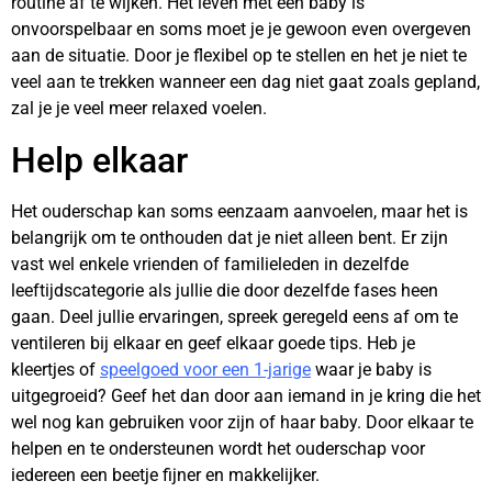
routine af te wijken. Het leven met een baby is
onvoorspelbaar en soms moet je je gewoon even overgeven
aan de situatie. Door je flexibel op te stellen en het je niet te
veel aan te trekken wanneer een dag niet gaat zoals gepland,
zal je je veel meer relaxed voelen.
Help elkaar
Het ouderschap kan soms eenzaam aanvoelen, maar het is
belangrijk om te onthouden dat je niet alleen bent. Er zijn
vast wel enkele vrienden of familieleden in dezelfde
leeftijdscategorie als jullie die door dezelfde fases heen
gaan. Deel jullie ervaringen, spreek geregeld eens af om te
ventileren bij elkaar en geef elkaar goede tips. Heb je
kleertjes of
speelgoed voor een 1-jarige
waar je baby is
uitgegroeid? Geef het dan door aan iemand in je kring die het
wel nog kan gebruiken voor zijn of haar baby. Door elkaar te
helpen en te ondersteunen wordt het ouderschap voor
iedereen een beetje fijner en makkelijker.