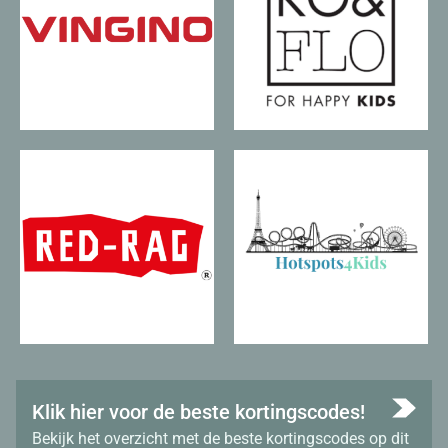
Klik hier voor de beste kortingscodes!
Bekijk het overzicht met de beste kortingscodes op dit