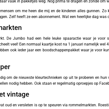
daar vaak in pakketjes weg. Nog prima te dragen en zonde om w
ve mensen om me heen die mij en de kinderen alles gunnen. Zo kr
iggen. Zelf heeft ze een abonnement. Wat een heerlijke dag was d
markten
rkt. De Jumbo had een hele leuke spaaractie waar je voor s
scheelt veel! Een normaal kaartje kost na 1 januari namelijk wel 
ebben ook ieder jaar een boodschappenpakket waar je voor kun
pper
ig om de nieuwste kleurtechnieken op uit te proberen en hun 
dellen nodig hebben. Ook staan er regelmatig oproepjes op Face
et vintage
wat oud en versleten is op te speuren via rommelmarkten. Roesti