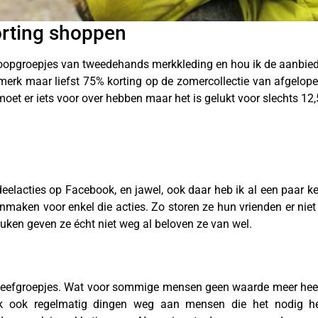
orting shoppen
rkoopgroepjes van tweedehands merkkleding en hou ik de aanbie
merk maar liefst 75% korting op de zomercollectie van afgelope
moet er iets voor over hebben maar het is gelukt voor slechts 12,5
eelacties op Facebook, en jawel, ook daar heb ik al een paar ke
nmaken voor enkel die acties. Zo storen ze hun vrienden er niet 
keuken geven ze écht niet weg al beloven ze van wel.
geefgroepjes. Wat voor sommige mensen geen waarde meer heef
 ik ook regelmatig dingen weg aan mensen die het nodig heb