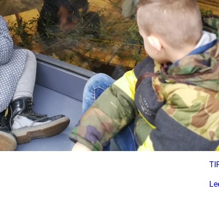
TI
Le