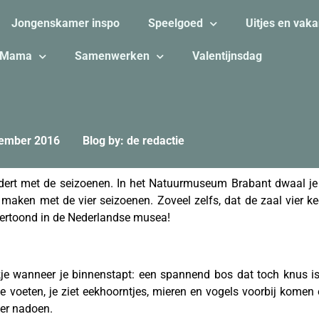
Jongenskamer inspo
Speelgoed
Uitjes en vaka
Mama
Samenwerken
Valentijnsdag
ember 2016
Blog by: de redactie
dert met de seizoenen. In het Natuurmuseum Brabant dwaal j
e maken met de vier seizoenen. Zoveel zelfs, dat de zaal vier ke
 vertoond in de Nederlandse musea!
okje wanneer je binnenstapt: een spannend bos dat toch knus i
je voeten, je ziet eekhoorntjes, mieren en vogels voorbij komen 
eer nadoen.