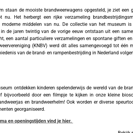
 staan de mooiste brandweerwagens opgesteld, je ziet een gr
t nu. Het herbergt een rijke verzameling brandbestrijdingsm
 moderne middelen van nu. De collectie van het museum is u
n de jaren twintig van de vorige eeuw ontstaan uit een same
, een aantal particuliere verzamelingen en spontane giften e
weervereniging (KNBV) werd dit alles samengevoegd tot één mu
edenis van de brand- en rampenbestrijding in Nede
rland volge
 museum ontdekken kinderen spelenderwijs de wereld van de br
 bijvoorbeeld door een filmpje te kijken in onze kleine biosc
andweerjas en brandweerhelm! Ook worden er diverse speurtoc
menten georganiseerd.
a en openingstijden vind je hier.
Bekijk