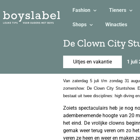
Fashion
Tieners
Shops
Winacties
De Clown City S
Uitjes en vakantie
1 juli
Van zaterdag 5 juli t/m zondag 31 aug
zomershow: De Clown City Stuntshow. Een
bestaat uit twee disciplines: high diving en 
Zoiets spectaculairs heb je nog n
adembenemende hoogte van 20 meter 
het eind. De vrolijke clowns begin
gemak weer terug veren om zo het 
veren ze heen en weer en maken ze 