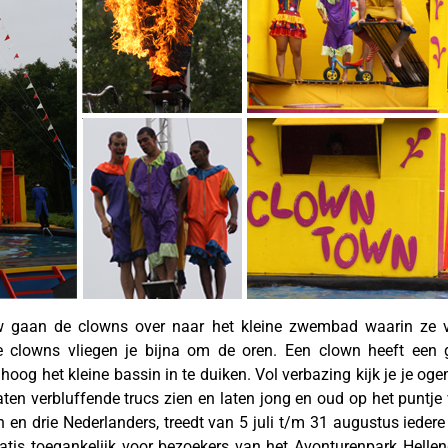
w gaan de clowns over naar het kleine zwembad waarin ze v
 clowns vliegen je bijna om de oren. Een clown heeft een g
oog het kleine bassin in te duiken. Vol verbazing kijk je je og
ten verbluffende trucs zien en laten jong en oud op het puntje
en en drie Nederlanders, treedt van 5 juli t/m 31 augustus iede
atis toegankelijk voor bezoekers van het Avonturenpark Hellen