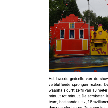
Het tweede gedeelte van de sho
verbluffende sprongen maken. De
waaghals durft zelfs van 18 meter h
minuut tot minuut. De acrobaten la
team, bestaande uit vijf Brazilian
durende stuntshow. De show is gr