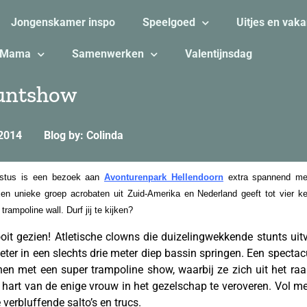
Jongenskamer inspo
Speelgoed
Uitjes en vaka
Mama
Samenwerken
Valentijnsdag
tuntshow
 2014
Blog by: Colinda
ustus is een bezoek aan
Avonturenpark Hellendoorn
extra spannend met
 unieke groep acrobaten uit Zuid-Amerika en Nederland geeft tot vier ke
trampoline wall. Durf jij te kijken?
ooit gezien! Atletische clowns die duizelingwekkende stunts ui
in een slechts drie meter diep bassin springen. Een spectacul
nen met een super trampoline show, waarbij ze zich uit het ra
hart van de enige vrouw in het gezelschap te veroveren. Vol m
verbluffende salto’s en trucs.