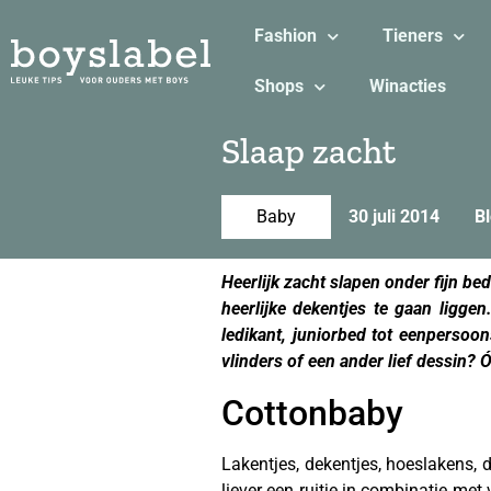
Fashion
Tieners
Shops
Winacties
Slaap zacht
Baby
30 juli 2014
Bl
Heerlijk zacht slapen onder fijn b
heerlijke dekentjes te gaan ligge
ledikant, juniorbed tot eenpersoon
vlinders of een ander lief dessin?
Cottonbaby
Lakentjes, dekentjes, hoeslakens, 
liever een ruitje in combinatie met