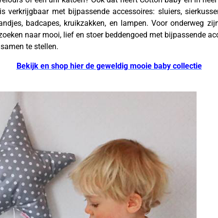
 verkrijgbaar met bijpassende accessoires: sluiers, sierkuss
ndjes, badcapes, kruikzakken, en lampen. Voor onderweg zijn 
 zoeken naar mooi, lief en stoer beddengoed met bijpassende acc
 samen te stellen.
Bekijk en shop hier de geweldig mooie baby collectie