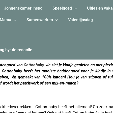
Jongenskamer inspo
Speelgoed
Uitjes en vaka
Mama
Samenwerken
Valentijnsdag
og by: de redactie
eddengoed van
Cottonbaby
. Je ziet je kindje genieten en met plez
n. Cottonbaby heeft het mooiste beddengoed voor je kindje in 
sbed, én gemaakt van 100% katoen! Hou je van stippen of ruitj
 Óf wordt het patchwork of een mix-en-match?
dekbedovertrekken… Cotton baby heeft het allemaal! Op zoek na
 velours of een uni katoen? Ook dat heeft Cotton baby én in heel v