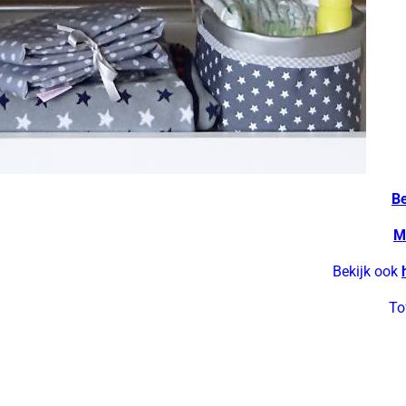
B
M
Bekijk ook
To