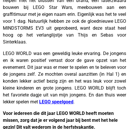
helpen met het blussen van een brand, een laserzwaard
bouwen bij LEGO Star Wars, meebouwen aan een
graffitimuur met je eigen naam erin. Eigenlijk was het te veel
voor 1 dag. Natuurlijk hebben ze ook de gloednieuwe LEGO
MINDSTORMS EV3 uit geprobeerd, want deze staat heel
hoog op het verlanglijstje van Thijs en Sebas voor
Sinterklaas.
LEGO WORLD was een geweldig leuke ervaring. De jongens
en ik waren positief verrast door de gave opzet van het
evenement. Dit jaar was er meer te spelen en te beleven voor
de jongens zelf. Ze mochten overal aanzitten (in Hal 1) en
konden lekker actief bezig zijn en het was leuk voor zowel
kleine kinderen en grote jongens. LEGO WORLD blijft toch
het favoriete dagje uit van mijn jongens. En dan thuis weer
lekker spelen met
LEGO speelgoed
.
Voor iedereen die dit jaar LEGO WORLD heeft moeten
missen, zorg dat je er volgend jaar bij bent met het hele
gezin! Dit valt wederom in de herfstvakantie.