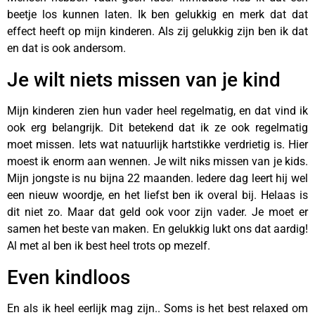
beetje los kunnen laten. Ik ben gelukkig en merk dat dat
effect heeft op mijn kinderen. Als zij gelukkig zijn ben ik dat
en dat is ook andersom.
Je wilt niets missen van je kind
Mijn kinderen zien hun vader heel regelmatig, en dat vind ik
ook erg belangrijk. Dit betekend dat ik ze ook regelmatig
moet missen. Iets wat natuurlijk hartstikke verdrietig is. Hier
moest ik enorm aan wennen. Je wilt niks missen van je kids.
Mijn jongste is nu bijna 22 maanden. Iedere dag leert hij wel
een nieuw woordje, en het liefst ben ik overal bij. Helaas is
dit niet zo. Maar dat geld ook voor zijn vader. Je moet er
samen het beste van maken. En gelukkig lukt ons dat aardig!
Al met al ben ik best heel trots op mezelf.
Even kindloos
En als ik heel eerlijk mag zijn.. Soms is het best relaxed om