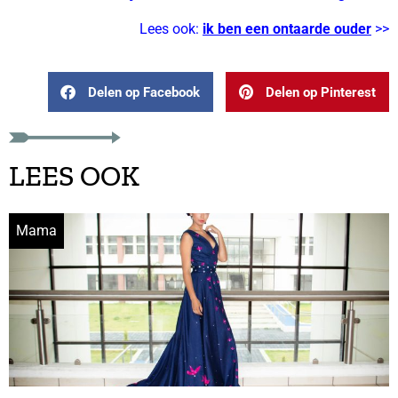
Lees ook:
ik ben een ontaarde ouder
>>
Delen op Facebook
Delen op Pinterest
LEES OOK
Mama