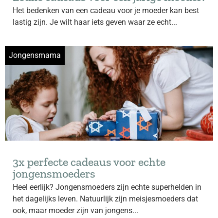
Het bedenken van een cadeau voor je moeder kan best
lastig zijn. Je wilt haar iets geven waar ze echt...
Jongensmama
3x perfecte cadeaus voor echte
jongensmoeders
Heel eerlijk? Jongensmoeders zijn echte superhelden in
het dagelijks leven. Natuurlijk zijn meisjesmoeders dat
ook, maar moeder zijn van jongens...