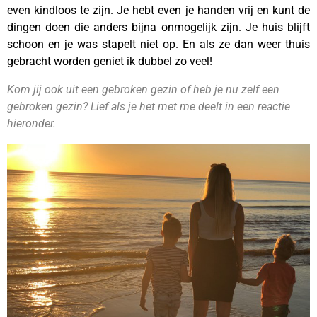
even kindloos te zijn. Je hebt even je handen vrij en kunt de
dingen doen die anders bijna onmogelijk zijn. Je huis blijft
schoon en je was stapelt niet op. En als ze dan weer thuis
gebracht worden geniet ik dubbel zo veel!
Kom jij ook uit een gebroken gezin of heb je nu zelf een
gebroken gezin? Lief als je het met me deelt in een reactie
hieronder.