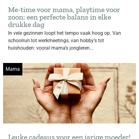
Me-time voor mama, playtime voor
zoon: een perfecte balans in elke
drukke dag
In vele gezinnen loopt het tempo vaak hoog op. Van
schoolrun tot werkmeetings, van hobby’s tot
huishouden: vooral mama’s jongleren...
Mama
Leuke cadeaus voor een jarige moeder!