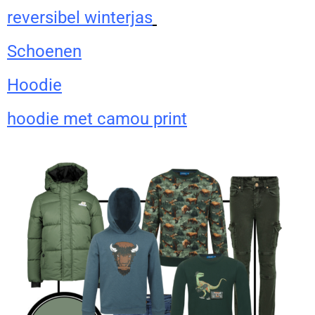
reversibel winterjas
Schoenen
Hoodie
hoodie met camou print