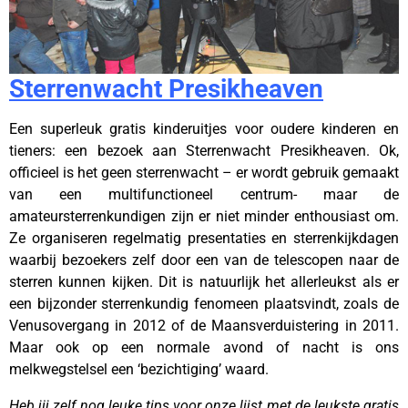
Sterrenwacht Presikheaven
Een superleuk gratis kinderuitjes voor oudere kinderen en
tieners: een bezoek aan Sterrenwacht Presikheaven. Ok,
officieel is het geen sterrenwacht – er wordt gebruik gemaakt
van een multifunctioneel centrum- maar de
amateursterrenkundigen zijn er niet minder enthousiast om.
Ze organiseren regelmatig presentaties en sterrenkijkdagen
waarbij bezoekers zelf door een van de telescopen naar de
sterren kunnen kijken. Dit is natuurlijk het allerleukst als er
een bijzonder sterrenkundig fenomeen plaatsvindt, zoals de
Venusovergang in 2012 of de Maansverduistering in 2011.
Maar ook op een normale avond of nacht is ons
melkwegstelsel een ‘bezichtiging’ waard.
Heb jij zelf nog leuke tips voor onze lijst met de leukste gratis