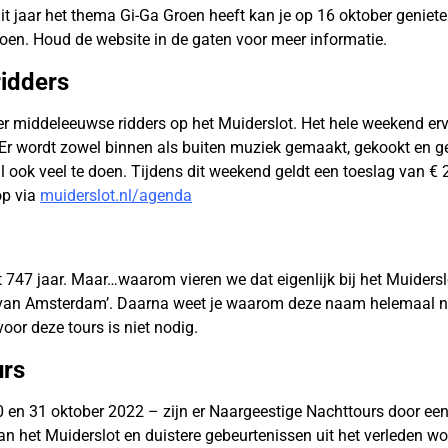
t jaar het thema Gi-Ga Groen heeft kan je op 16 oktober geniete
groen. Houd de website in de gaten voor meer informatie.
ridders
r middeleeuwse ridders op het Muiderslot. Het hele weekend erv
r wordt zowel binnen als buiten muziek gemaakt, gekookt en g
l ook veel te doen. Tijdens dit weekend geldt een toeslag van € 2,
op via
muiderslot.nl/agenda
747 jaar. Maar…waarom vieren we dat eigenlijk bij het Muiderslot
l van Amsterdam’. Daarna weet je waarom deze naam helemaal nie
oor deze tours is niet nodig.
urs
 en 31 oktober 2022 – zijn er Naargeestige Nachttours door ee
 het Muiderslot en duistere gebeurtenissen uit het verleden wor