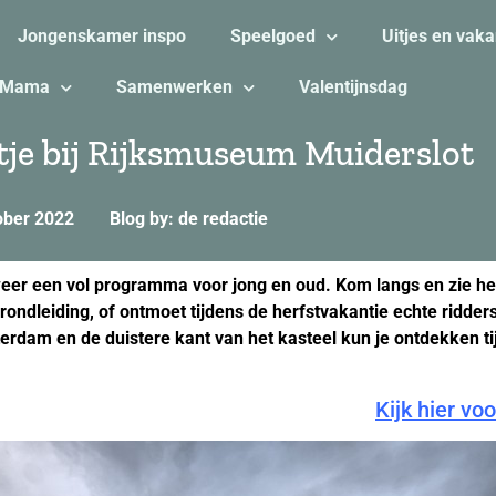
Jongenskamer inspo
Speelgoed
Uitjes en vaka
Mama
Samenwerken
Valentijnsdag
tje bij Rijksmuseum Muiderslot
ober 2022
Blog by: de redactie
weer een vol programma voor jong en oud. Kom langs en zie he
ndleiding, of ontmoet tijdens de herfstvakantie echte ridders
rdam en de duistere kant van het kasteel kun je ontdekken ti
Kijk hier vo