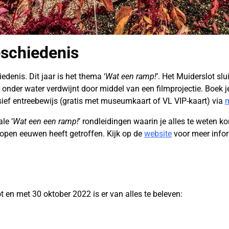
schiedenis
denis. Dit jaar is het thema ‘
Wat een ramp!
’. Het Muiderslot slu
nder water verdwijnt door middel van een filmprojectie. Boek je 
sief entreebewijs (gratis met museumkaart of VL VIP-kaart) via
m
le ‘
Wat een een ramp!
’ rondleidingen waarin je alles te weten k
open eeuwen heeft getroffen. Kijk op de
website
voor meer infor
t en met 30 oktober 2022 is er van alles te beleven: