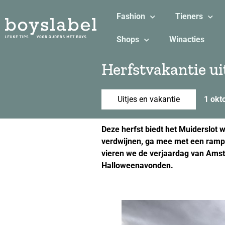
Fashion
Tieners
Shops
Winacties
Herfstvakantie ui
Uitjes en vakantie
1 okt
Deze herfst biedt het Muiderslot 
verdwijnen, ga mee met een rampro
vieren we de verjaardag van Amste
Halloweenavonden.