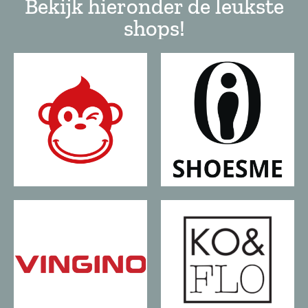
Bekijk hieronder de leukste
shops!