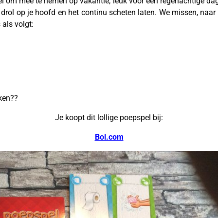
 om mee te nemen op vakantie, leuk voor een regenachtige dag in
drol op je hoofd en het continu scheten laten. We missen, naar 
als volgt:
ken??
Je koopt dit lollige poepspel bij:
Bol.com