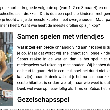
 leg de kaarten in goede volgorde op (van 1, 2 en 3 naar 4) en no
cheetkussen drukken. Dit is dus een spel die kinderen met gema
p je hoofd als je de meeste kaarten hebt overgehouden. Maar pas
nnen) heeft. Want wie heeft de meeste drollen op zijn kop?
Samen spelen met vriendjes
Wat ik zelf een beetje onhandig vind aan het spel is da
je op. Maar dat wordt vrij snel chaotisch, jonge kind
Sebas raakte in de war en dan is het spel niet 
medespelers wel rekening mee houden. Wij hebben da
de beurt te gaan. Het is een leuk spel, het duurt niet 
kan zijn) maar ik denk wel dat je het na een paar kee
eerste hilariteit is er dan wel af, maar wie weet is da
Denk wel weer opnieuw lollig als Timo en Sebas het m
Gezelschapsspel