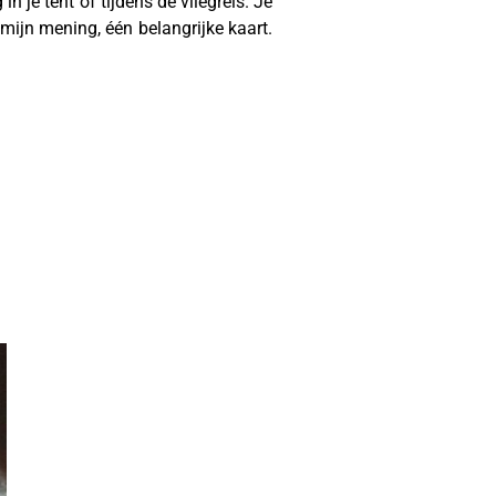
 je tent of tijdens de vliegreis. Je
mijn mening, één belangrijke kaart.