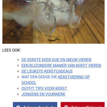
LEES OOK:
DE EERSTE KEER OUD EN NIEUW VIEREN
EEN BIJZONDERE MANIER VAN KERST VIEREN
DE LEUKSTE KERSTCADEAUS
WAT EEN GEDOE DIE
KERSTVIERING OP
SCHOOL
OUTFIT TIPS VOOR KERST
JONGENS EN VUURWERK