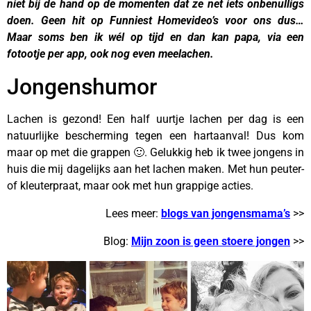
niet bij de hand op de momenten dat ze net iets onbenulligs
doen. Geen hit op Funniest Homevideo’s voor ons dus…
Maar soms ben ik wél op tijd en dan kan papa, via een
fotootje per app, ook nog even meelachen.
Jongenshumor
Lachen is gezond! Een half uurtje lachen per dag is een
natuurlijke bescherming tegen een hartaanval! Dus kom
maar op met die grappen 🙂. Gelukkig heb ik twee jongens in
huis die mij dagelijks aan het lachen maken. Met hun peuter-
of kleuterpraat, maar ook met hun grappige acties.
Lees meer:
blogs van jongensmama’s
>>
Blog:
Mijn zoon is geen stoere jongen
>>