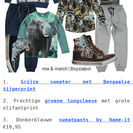
1. 
Grijze sweater met Bengaalse 
tijgerprint
2. Prachtige 
groene longsleeve
 met grote 
olifantprint
3. Donkerblauwe 
sweatpants by Name-it
€10,95
