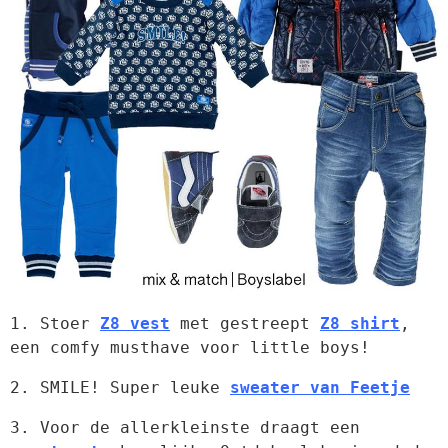
1. Stoer 
Z8 vest
 met gestreept 
Z8 shirt
, 
een comfy musthave voor little boys!
2. SMILE! Super leuke 
sweater van Feetje
3. Voor de allerkleinste draagt een 