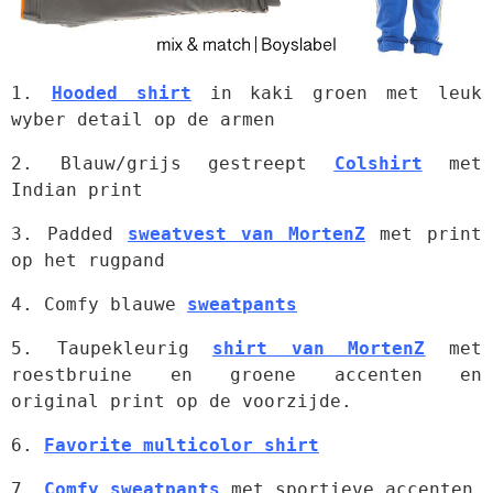
1. 
Hooded shirt
 in kaki groen met leuk 
wyber detail op de armen
2. Blauw/grijs gestreept 
Colshirt
 met 
Indian print
3. Padded 
sweatvest van MortenZ
 met print 
op het rugpand
4. Comfy blauwe 
sweatpants
5. Taupekleurig 
shirt van MortenZ
 met 
roestbruine en groene accenten en 
original print op de voorzijde.
6. 
Favorite multicolor shirt
7. 
Comfy sweatpants
 met sportieve accenten