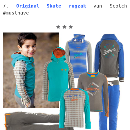
7. 
Original Skate rugzak
 van Scotch 
#musthave