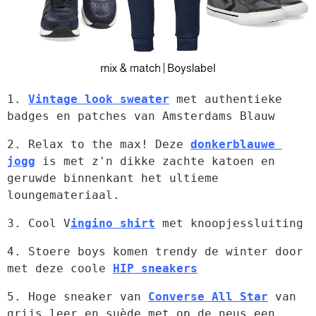
1. 
Vintage look sweater
 met authentieke 
badges en patches van Amsterdams Blauw
2. Relax to the max! Deze 
donkerblauwe 
jogg
 is met z'n dikke zachte katoen en 
geruwde binnenkant het ultieme 
loungemateriaal.
3. Cool V
ingino shirt
 met knoopjessluiting
4. Stoere boys komen trendy de winter door 
met deze coole 
HIP sneakers
5. Hoge sneaker van 
Converse All Star
 van 
grijs leer en suède met op de neus een 