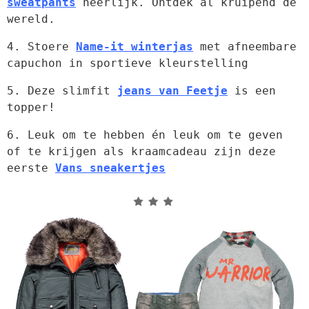
sweatpants
 heerlijk. Ontdek al kruipend de 
wereld.
4. Stoere 
Name-it winterjas
 met afneembare 
capuchon in sportieve kleurstelling
5. Deze slimfit 
jeans van Feetje
 is een 
topper!
6. Leuk om te hebben én leuk om te geven 
of te krijgen als kraamcadeau zijn deze 
eerste 
Vans sneakertjes