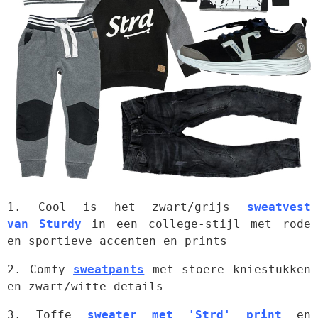
1. Cool is het zwart/grijs 
sweatvest 
van Sturdy
 in een college-stijl met rode 
en sportieve accenten en prints
2. Comfy 
sweatpants
 met stoere kniestukken 
en zwart/witte details
3. Toffe 
sweater met 'Strd' print
 en 