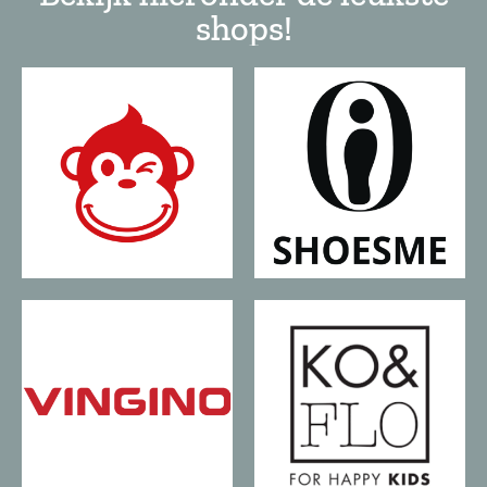
shops!