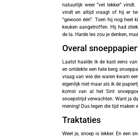
natuurlijk weer “vet lekker” vind
vindt en altijd vraagt of hij er 
“gewoon één”. Toen hij nog heel k
keuken aangetroffen. Hij had stie
de la. Harde les zou je denken, maa
Overal snoeppapier
Laatst haalde ik de kast eens van
en ontdekte een hele berg snoeppa
vraag van wie die waren kwam een 
eigenlijk niet maar als ik de papie
komst van al het Sint snoepgo
snoepstrijd verwachten. Want ja dan
mening! Dus tegen die tijd maken w
Traktaties
Weet je, snoep is lekker. En een 