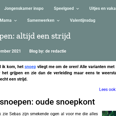
Jongenskamer inspo
Speelgoed
Uitjes en vaka
Mama
Samenwerken
Valentijnsdag
n: altijd een strijd
ember 2021
Blog by: de redactie
l ik kom, het
snoep
vliegt me om de oren! Alle varianten met 
r het grijpen en zie dan de verleiding maar eens te weersta
cht een strijd.
Lees ook
 snoepen: oude snoepkont
 ik zie Sebas zijn smekende ogen al voor me die alles