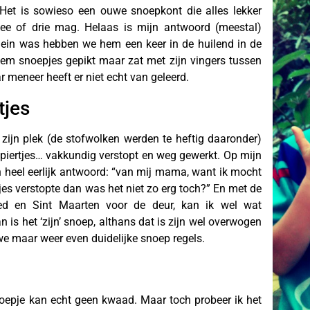
t. Het is sowieso een ouwe snoepkont die alles lekker
twee of drie mag. Helaas is mijn antwoord (meestal)
lein was hebben we hem een keer in de huilend in de
kem snoepjes gepikt maar zat met zijn vingers tussen
r meneer heeft er niet echt van geleerd.
tjes
 zijn plek (de stofwolken werden te heftig daaronder)
piertjes… vakkundig verstopt en weg gewerkt. Op mijn
heel eerlijk antwoord: “van mij mama, want ik mocht
rtjes verstopte dan was het niet zo erg toch?” En met de
ed en Sint Maarten voor de deur, kan ik wel wat
 is het ‘zijn’ snoep, althans dat is zijn wel overwogen
e maar weer even duidelijke snoep regels.
snoepje kan echt geen kwaad. Maar toch probeer ik het