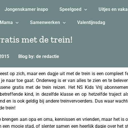
Jongenskamer inspo
Speelgoed
Uitjes en vaka
Mama
Samenwerken
Valentijnsdag
ratis met de trein!
 2015
Blog by: de redactie
eest op zich, maar een dagje uit met de trein is een compleet fe
r je naar toe gaat. Onderweg is er van alles te zien en te bele
sene gratis met de trein reizen. Het NS Kids Vrij abonnemen
 betreffende kind, in dezelfde klasse en op hetzelfde traject 
nd en is ook geldig bij andere treinvervoerders. Dus waar wachte
e trein!
je brengen aan opa en oma, kennissen en vrienden, maar het is 
 een mooie stad, of slenter samen een heerlijk dagje over het 