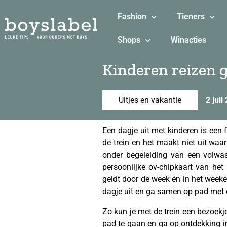
Fashion
Tieners
Shops
Winacties
Kinderen reizen g
Uitjes en vakantie
2 juli
Een dagje uit met kinderen is een f
de trein en het maakt niet uit waa
onder begeleiding van een volwas
persoonlijke ov-chipkaart van het
geldt door de week én in het weeke
dagje uit en ga samen op pad met d
Zo kun je met de trein een bezoek
pad te gaan en ga op ontdekking in