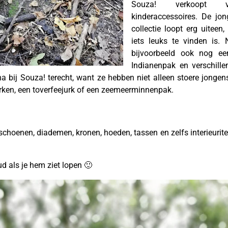
Souza! verkoopt vr
kinderaccessoires. De jo
collectie loopt erg uiteen
iets leuks te vinden is
bijvoorbeeld ook nog e
Indianenpak en verschill
na bij Souza! terecht, want ze hebben niet alleen stoere jong
urken, een toverfeejurk of een zeemeerminnenpak.
choenen, diademen, kronen, hoeden, tassen en zelfs interieurit
 als je hem ziet lopen 🙂