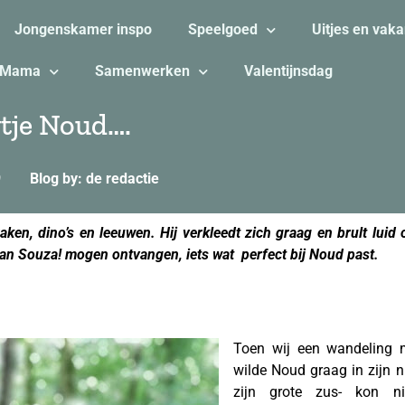
Jongenskamer inspo
Speelgoed
Uitjes en vaka
Mama
Samenwerken
Valentijnsdag
wtje Noud….
9
Blog by: de redactie
ken, dino’s en leeuwen. Hij verkleedt zich graag en brult luid 
n Souza! mogen ontvangen, iets wat perfect bij Noud past.
Toen wij een wandeling 
wilde Noud graag in zijn 
zijn grote zus- kon ni