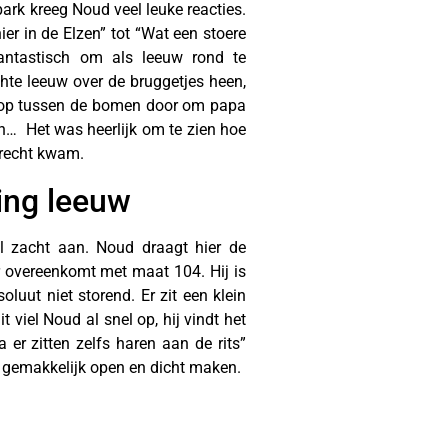
park kreeg Noud veel leuke reacties.
r in de Elzen” tot “Wat een stoere
antastisch om als leeuw rond te
chte leeuw over de bruggetjes heen,
loop tussen de bomen door om papa
n… Het was heerlijk om te zien hoe
terecht kwam.
ing leeuw
l zacht aan. Noud draagt hier de
 overeenkomt met maat 104. Hij is
oluut niet storend. Er zit een klein
t viel Noud al snel op, hij vindt het
 er zitten zelfs haren aan de rits”
ts gemakkelijk open en dicht maken.