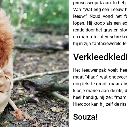
prinsessenjurk aan. In het 
Van “Wat eng een Leeuw hie
leeuw.” Noud vond het f
lopen. Hij kroop als een e
rende door het gras en s
en mama te laten schrikke
hij in zijn fantasiewereld 
Verkleedkled
Het leeuwenpak voelt hee
maat “4jaar” wat ongeveer
nog iets te groot, maar abs
klosje manen aan de rits, di
heel handig, hij zei; “mama
Hierdoor kan hij zelf de ri
Souza!