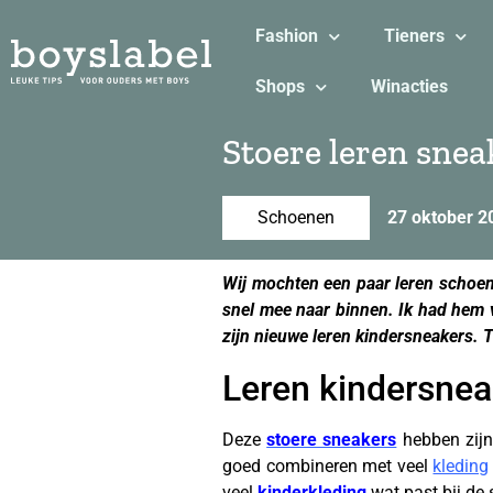
Fashion
Tieners
Shops
Winacties
Stoere leren snea
Schoenen
27 oktober 2
Wij mochten een paar leren schoen
snel mee naar binnen. Ik had hem 
zijn nieuwe leren kindersneakers. 
Leren kindersnea
Deze
stoere sneakers
hebben zijn 
goed combineren met veel
kleding
veel
kinderkleding
wat past bij de 