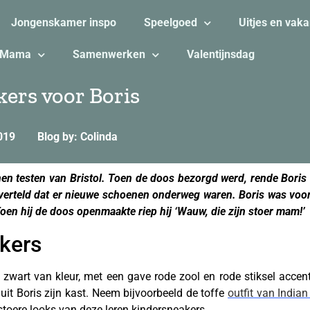
Jongenskamer inspo
Speelgoed
Uitjes en vaka
Mama
Samenwerken
Valentijnsdag
kers voor Boris
019
Blog by: Colinda
en testen van Bristol. Toen de doos bezorgd werd, rende Bori
verteld dat er nieuwe schoenen onderweg waren. Boris was voo
Toen hij de doos openmaakte riep hij ‘Wauw, die zijn stoer mam!’
kers
zwart van kleur, met een gave rode zool en rode stiksel accent
uit Boris zijn kast. Neem bijvoorbeeld de toffe
outfit van India
stoere looks van deze leren kindersneakers.