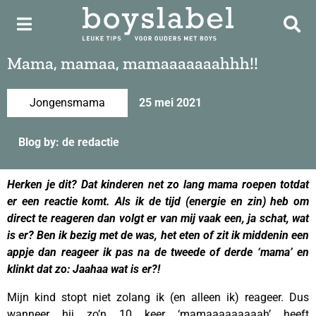
Mama, mamaa, mamaaaaaaahhh!!
Jongensmama
25 mei 2021
Blog by: de redactie
Herken je dit? Dat kinderen net zo lang mama roepen totdat
er een reactie komt. Als ik de tijd (energie en zin) heb om
direct te reageren dan volgt er van mij vaak een, ja schat, wat
is er? Ben ik bezig met de was, het eten of zit ik middenin een
appje dan reageer ik pas na de tweede of derde ‘mama’ en
klinkt dat zo: Jaahaa wat is er?!
Mijn kind stopt niet zolang ik (en alleen ik) reageer. Dus
wanneer hij zo’n 10 keer ‘mamaaaaaaaaah’ heeft