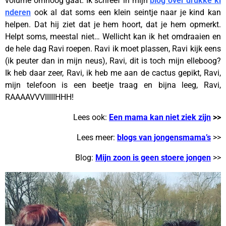
volume omhoog gaat. Ik schreef in mijn
blog over drukke ki
nderen
ook al dat soms een klein seintje naar je kind kan
helpen. Dat hij ziet dat je hem hoort, dat je hem opmerkt.
Helpt soms, meestal niet… Wellicht kan ik het omdraaien en
de hele dag Ravi roepen. Ravi ik moet plassen, Ravi kijk eens
(ik peuter dan in mijn neus), Ravi, dit is toch mijn elleboog?
Ik heb daar zeer, Ravi, ik heb me aan de cactus gepikt, Ravi,
mijn telefoon is een beetje traag en bijna leeg, Ravi,
RAAAAVVVIIIIIHHH!
Lees ook:
Een mama kan niet ziek zijn
>>
Lees meer:
blogs van jongensmama’s
>>
Blog:
Mijn zoon is geen stoere jongen
>>