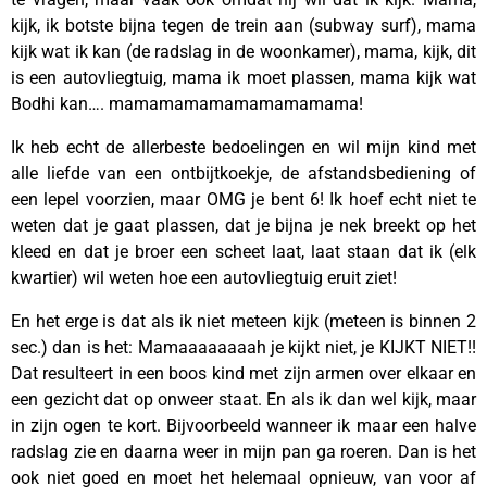
kijk, ik botste bijna tegen de trein aan (subway surf), mama
kijk wat ik kan (de radslag in de woonkamer), mama, kijk, dit
is een autovliegtuig, mama ik moet plassen, mama kijk wat
Bodhi kan…. mamamamamamamamamama!
Ik heb echt de allerbeste bedoelingen en wil mijn kind met
alle liefde van een ontbijtkoekje, de afstandsbediening of
een lepel voorzien, maar OMG je bent 6! Ik hoef echt niet te
weten dat je gaat plassen, dat je bijna je nek breekt op het
kleed en dat je broer een scheet laat, laat staan dat ik (elk
kwartier) wil weten hoe een autovliegtuig eruit ziet!
En het erge is dat als ik niet meteen kijk (meteen is binnen 2
sec.) dan is het: Mamaaaaaaaah je kijkt niet, je KIJKT NIET!!
Dat resulteert in een boos kind met zijn armen over elkaar en
een gezicht dat op onweer staat. En als ik dan wel kijk, maar
in zijn ogen te kort. Bijvoorbeeld wanneer ik maar een halve
radslag zie en daarna weer in mijn pan ga roeren. Dan is het
ook niet goed en moet het helemaal opnieuw, van voor af