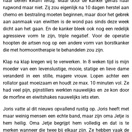
haar benen kwam terug. Maar door de kanker genas haar
rugwond maar niet. Zij zou eigenlijk na 10 dagen herstel aan
chemo en bestraling moeten beginnen, maar door het gebrek
aan aanmaak van eiwitten is de wond pas sinds deze week
dicht aan het gaan. En de kanker bleek ook nog een redelijk
agressieve vorm te zijn, triple negatief. Voor de operatie
hoopten de artsen nog op een andere vorm van borstkanker
die met hormoontherapie te behandelen zou zijn.
Klap na klap kregen wij te verwerken. In 8 weken tijd is mijn
moeder van een levenslustige, mooie, statige en lieve dame
veranderd in een stille, magere vrouw. Lopen achter een
rollator gaat moeizaam en houdt ze max. 10 minuten vol. Ze
had veel pijn, pijnstillers werkten nauwelijks en ze kon door
de morfine en eiwitshakes nauwelijks iets eten.
Joris vatte al dit nieuws opvallend rustig op. Joris heeft met
maar weinig mensen een echte band, maar zijn oma Jetje is
hem heilig. Oma Jetje begrijpt hem volledig en dat is te
merken wanneer die twee bij elkaar zijn. Ze hebben vaak de