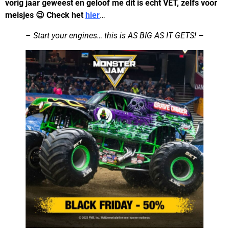
vorig jaar geweest en geloof me dit is echt VET, zelfs voor
meisjes 😉 Check het
hier
…
–
Start your engines… this is AS BIG AS IT GETS!
–