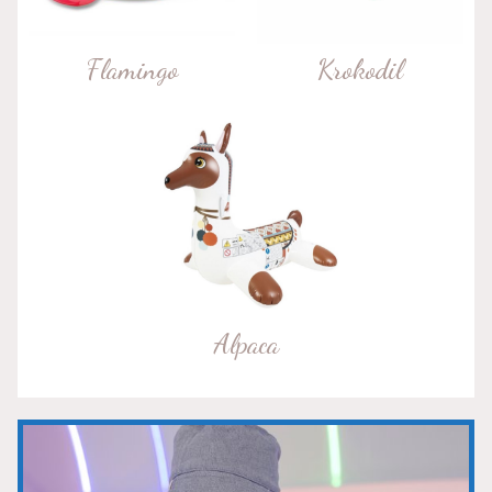
Flamingo
Krokodil
Alpaca