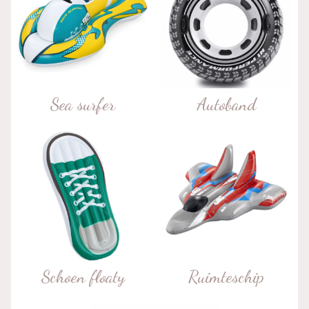
Sea surfer
Autoband
Schoen floaty
Ruimteschip