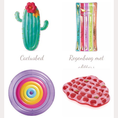
Cactusbed
Regenboog met
glitters