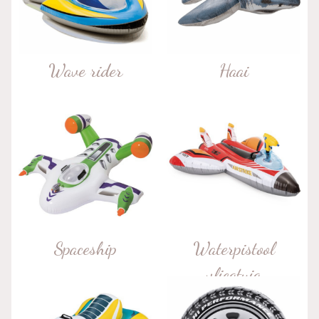
Wave rider
Haai
Spaceship
Waterpistool
vliegtuig