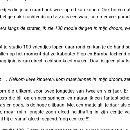
liedjes die je uiteraard ook weer op cd kan kopen. Ook horen nat
r het gemak ’s ochtends op tv. Zo is een waar, commercieel para
uters langs de straten, ik zie 100 mooie dingen in mijn droom,
l je studio 100 vriendjes lopen daar rond en kan je de hand sc
rullen op het moment dat ze kabouter Plop en Bumba lachend o
chagrijnig is kan direct rechtsomkeert maken. Daar is geen plaats 
 . . Welkom lieve kinderen, kom maar binnen in mijn droom, zet 
om die uitkomt voor twee jongetjes van twee en vier jaar. Er
kkers die blij op en neer springen en natuurlijk een fantastis
s en opa’s, is de hoge glijbaan. Met een matje glij je daar als 
er, maar mijn jongste zoon gleed heldhaftig in zijn eentje v
l hij er vanaf gleed roepend: ‘nog een keer!!’.