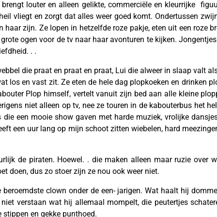
 brengt louter en alleen gelikte, commerciële en kleurrijke fig
heil vliegt en zorgt dat alles weer goed komt. Ondertussen zwij
en haar zijn. Ze lopen in hetzelfde roze pakje, eten uit een roze
rote ogen voor de tv naar haar avonturen te kijken. Jongentjes
fdheid. . .
bbel die praat en praat en praat, Lui die alweer in slaap valt als
wat los en vast zit. Ze eten de hele dag plopkoeken en drinken 
uter Plop himself, vertelt vanuit zijn bed aan alle kleine plop
igens niet alleen op tv, nee ze touren in de kabouterbus het hel
 die een mooie show gaven met harde muziek, vrolijke dansjes
eft een uur lang op mijn schoot zitten wiebelen, hard meezinge
uurlijk de piraten. Hoewel. . die maken alleen maar ruzie over 
t doen, dus zo stoer zijn ze nou ook weer niet.
 beroemdste clown onder de een- jarigen. Wat haalt hij domme 
l niet verstaan wat hij allemaal mompelt, die peutertjes schatere
ze stippen en gekke punthoed.