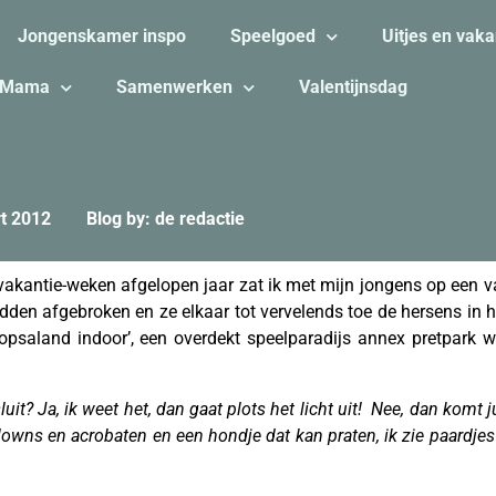
Jongenskamer inspo
Speelgoed
Uitjes en vaka
Mama
Samenwerken
Valentijnsdag
t 2012
Blog by: de redactie
vakantie-weken afgelopen jaar zat ik met mijn jongens op een v
dden afgebroken en ze elkaar tot vervelends toe de hersens in h
lopsaland indoor’, een overdekt speelparadijs annex pretpark 
sluit? Ja, ik weet het, dan gaat plots het licht uit! Nee, dan komt 
clowns en acrobaten en een hondje dat kan praten, ik zie paardjes