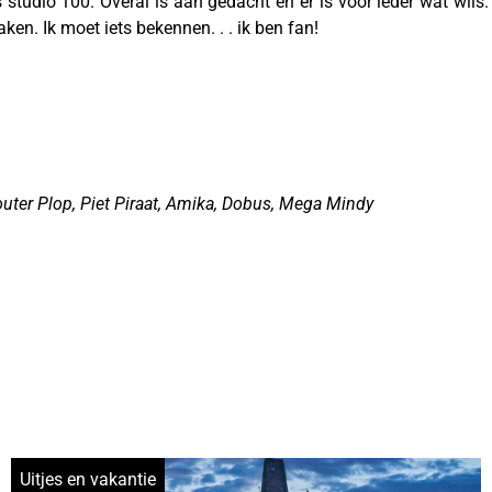
 studio 100. Overal is aan gedacht en er is voor ieder wat wils
en. Ik moet iets bekennen. . . ik ben fan!
ter Plop, Piet Piraat, Amika, Dobus, Mega Mindy
Uitjes en vakantie