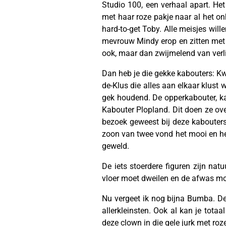
Studio 100, een verhaal apart. Het
met haar roze pakje naar al het on
hard-to-get Toby. Alle meisjes will
mevrouw Mindy erop en zitten met g
ook, maar dan zwijmelend van verlie
Dan heb je die gekke kabouters: Kwe
de-Klus die alles aan elkaar klust 
gek houdend. De opperkabouter, kabo
Kabouter Plopland. Dit doen ze over
bezoek geweest bij deze kabouters
zoon van twee vond het mooi en he
geweld.
De iets stoerdere figuren zijn nat
vloer moet dweilen en de afwas moe
Nu vergeet ik nog bijna Bumba. De
allerkleinsten. Ook al kan je totaa
deze clown in die gele jurk met ro