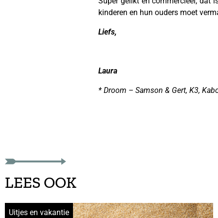
Super gelikt en commercieel, dat is
kinderen en hun ouders moet vermak
Liefs,
Laura
* Droom – Samson & Gert, K3, Kabou
LEES OOK
Uitjes en vakantie