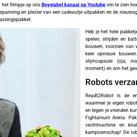
 het filmpje op ons
Boyslabel kanaal op Youtube
om te zien ho
 spanning en plezier van een cadeautje uitpakken en de nieuwsgie
rassingspakket.
Heb je het hele pakketj
spelen, strijden en ba
bouwen, voorzien van 
keer opnieuw bouwen.
slijmcapsule (oja, 
moment) en win het gev
Robots verz
Readt2Robot is de en
waarmee je eigen robo
en tegen je vrienden kun
Fightanium Arena. Pak
vechtmachine en kna
kampioenschap! De robot