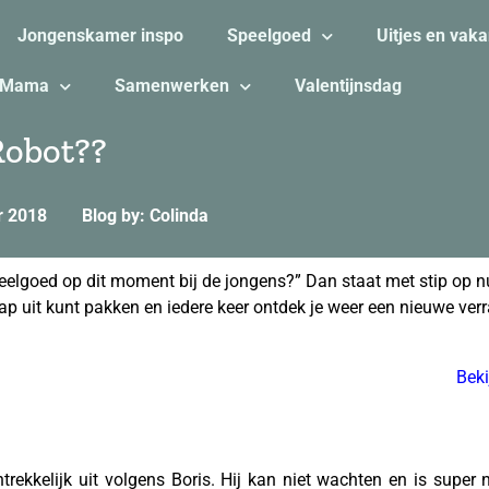
Jongenskamer inspo
Speelgoed
Uitjes en vaka
Mama
Samenwerken
Valentijnsdag
Robot??
r 2018
Blog by: Colinda
 speelgoed op dit moment bij de jongens?” Dan staat met stip o
ap uit kunt pakken en iedere keer ontdek je weer een nieuwe ver
Bek
ntrekkelijk uit volgens Boris. Hij kan niet wachten en is super 