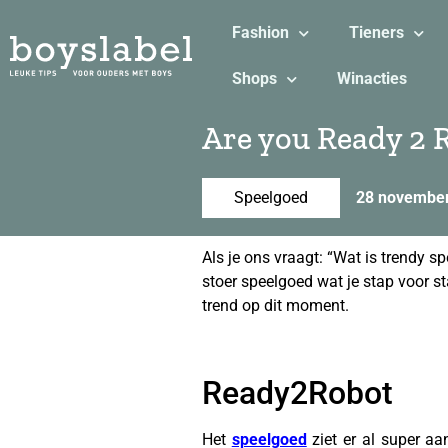
Fashion
Tieners
Shops
Winacties
Are you Ready 2 
Speelgoed
28 novembe
Als je ons vraagt: “Wat is trendy
stoer speelgoed wat je stap voor st
trend op dit moment.
Ready2Robot
Het
speelgoed
ziet er al super aa