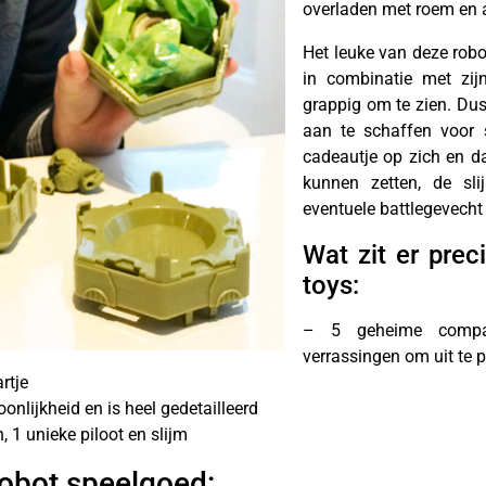
overladen met roem en 
Het leuke van deze robot
in combinatie met zij
grappig om te zien. Dus
aan te schaffen voor s
cadeautje op zich en da
kunnen zetten, de sl
eventuele battlegevecht 
Wat zit er prec
toys:
– 5 geheime compa
verrassingen om uit te 
rtje
oonlijkheid en is heel gedetailleerd
 1 unieke piloot en slijm
obot speelgoed: