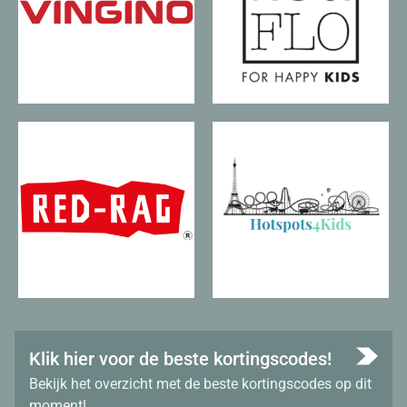
Klik hier voor de beste kortingscodes!
Bekijk het overzicht met de beste kortingscodes op dit
moment!