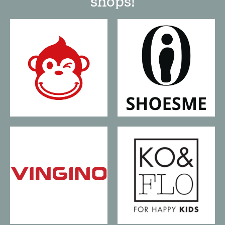
shops!