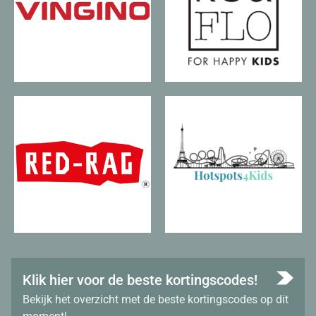
Klik hier voor de beste kortingscodes!
Bekijk het overzicht met de beste kortingscodes op dit