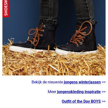
Bekijk de nieuwste
jongens winterjassen
>>
Meer
jongenskleding inspiratie
>>
Outfit of the Day BOYS
>>