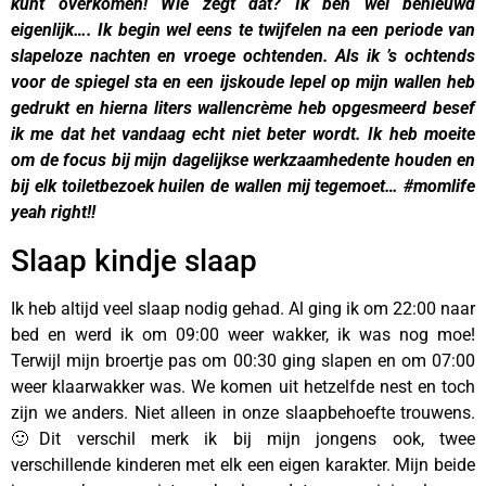
kunt overkomen! Wie zegt dat? Ik ben wel benieuwd
eigenlijk…. Ik begin wel eens te twijfelen na een periode van
slapeloze nachten en vroege ochtenden. Als ik ’s ochtends
voor de spiegel sta en een ijskoude lepel op mijn wallen heb
gedrukt en hierna liters wallencrème heb opgesmeerd besef
ik me dat het vandaag echt niet beter wordt. Ik heb moeite
om de focus bij mijn
dagelijkse werkzaamhedente houden en
bij elk toiletbezoek huilen de wallen mij tegemoet… #momlife
yeah right!!
Slaap kindje slaap
Ik heb altijd veel slaap nodig gehad. Al ging ik om 22:00 naar
bed en werd ik om 09:00 weer wakker, ik was nog moe!
Terwijl mijn broertje pas om 00:30 ging slapen en om 07:00
weer klaarwakker was. We komen uit hetzelfde nest en toch
zijn we anders. Niet alleen in onze slaapbehoefte trouwens.
🙂Dit verschil merk ik bij mijn jongens ook, twee
verschillende kinderen met elk een eigen karakter. Mijn beide