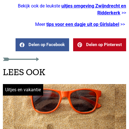
Bekijk ook de leukste
uitjes omgeving Zwijndrecht en
Ridderkerk
>>
Meer
tips voor een dagje uit op Girlslabel
>>
Delen op Facebook
Delen op Pinterest
LEES OOK
Uitjes en vakantie