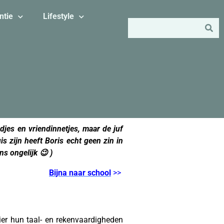
ntie
Lifestyle
endjes en vriendinnetjes, maar de juf
 zijn heeft Boris echt geen zin in
s ongelijk 😉 )
Bijna naar school
>>
r hun taal- en rekenvaardigheden