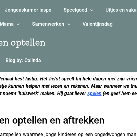
Jongenskamer inspo
Speelgoed
Uitjes en vaka
Mama
Samenwerken
Valentijnsdag
en optellen
Blog by: Colinda
lemaal best lastig. Het liefst speelt hij hele dagen met zijn vri
etje kunnen helpen met lezen en rekenen. Maar wanneer we thuis
t noemt ‘huiswerk’ maken. Hij gaat liever
spelen
(en geef hem een
en optellen en aftrekken
rtspellen waarmee jonge kinderen op een ongedwongen manie