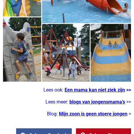
Lees ook:
Een mama kan niet ziek zijn
>>
Lees meer:
blogs van jongensmama’s
>>
Blog:
Mijn zoon is geen stoere jongen
>