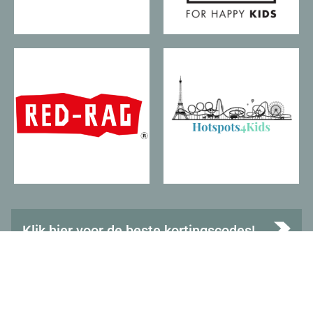
Klik hier voor de beste kortingscodes!
Bekijk het overzicht met de beste kortingscodes op dit
moment!