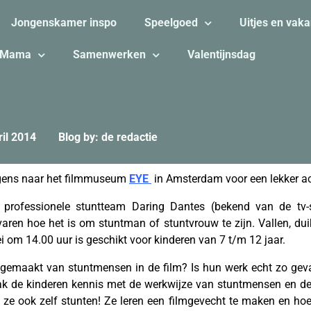
Jongenskamer inspo
Speelgoed
Uitjes en vaka
Mama
Samenwerken
Valentijnsdag
ril 2014
Blog by: de redactie
ngens naar het filmmuseum
EYE
in Amsterdam voor een lekker a
professionele stuntteam Daring Dantes (bekend van de tv-
varen hoe het is om stuntman of stuntvrouw te zijn. Vallen, duik
 om 14.00 uur is geschikt voor kinderen van 7 t/m 12 jaar.
emaakt van stuntmensen in de film? Is hun werk echt zo gevaar
 de kinderen kennis met de werkwijze van stuntmensen en de 
n ze ook zelf stunten! Ze leren een filmgevecht te maken en hoe 