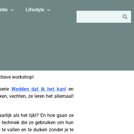
ntie
Lifestyle
ctieve workshop!
serie
Wedden dat ik het kan!
en
en, vechten, ze leren het allemaal!
lijk als het lijkt? En hoe gaan ze
techniek die ze gebruiken om hun
te vallen en te duiken zonder je te