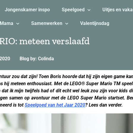
Jongenskamer inspo
Speelgoed
Uitjes en vaka
Mama
Samenwerken
Valentijnsdag
O: meteen verslaafd
 2020
Blog by: Colinda
ntuur zou dat zijn! Toen Boris hoorde dat hij zijn eigen game 
as hij meteen enthousiast. Met de LEGO® Super Mario TM speel
dat ik mijn twijfels had of dit echt wel leuk zou zijn voor kids d
ingen samen op avontuur met de LEGO Super Mario startset. Be
neerd is tot
Speelgoed van het Jaar 2020
? Lees dan verder.