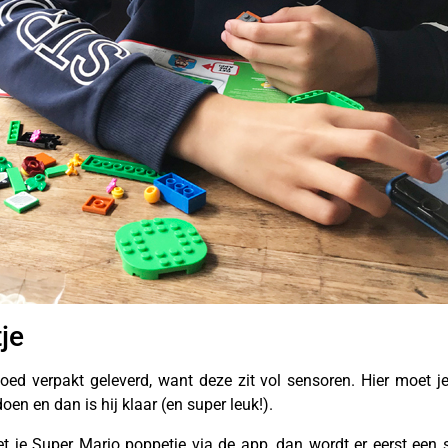
je
ed verpakt geleverd, want deze zit vol sensoren. Hier moet je 
en en dan is hij klaar (en super leuk!).
t je Super Mario poppetje via de app, dan wordt er eerst een 