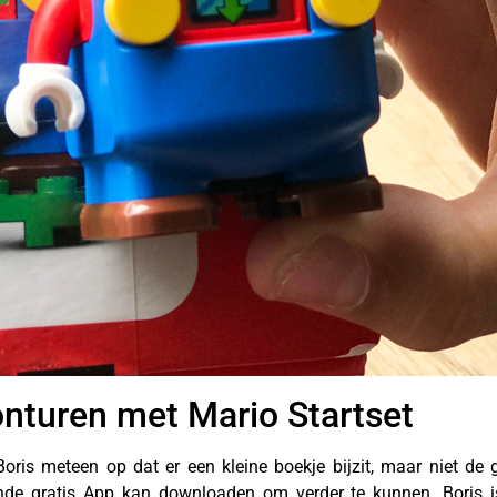
nturen met Mario Startset
ris meteen op dat er een kleine boekje bijzit, maar niet de g
nde gratis App kan downloaden om verder te kunnen. Boris is 