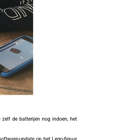
zelf de batterijen nog indoen, het
software-update op het Lego-figuur