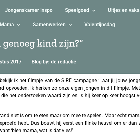
Jongenskamer inspo
Speelgoed
Uitjes en vaka
Mama
Samenwerken
Valentijnsdag
d genoeg kind zijn?”
stus 2017
Blog by: de redactie
ekijk ik het filmpje van de SIRE campagne ‘Laat jij jouw jong
d opvoeden. Ik herken zo onze eigen jongen in dit filmpje. Me
die het onderzoeken waard zijn en is hij keer op keer hoogst 
zand niet is om te eten maar om mee te spelen. Maar echt mama,
eproefd hebt. Dus bouwt hij eerst een flinke heuvel om er dan z
 want ‘bleh mama, wat is dat vies!’