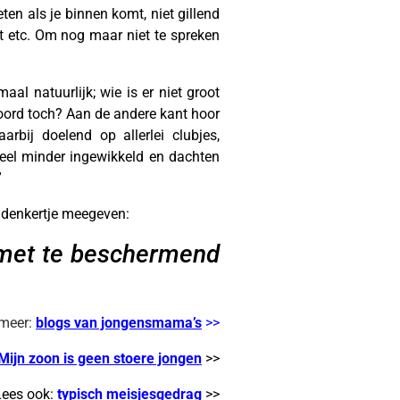
ten als je binnen komt, niet gillend
t etc. Om nog maar niet te spreken
aal natuurlijk; wie is er niet groot
oord toch? Aan de andere kant hoor
rbij doelend op allerlei clubjes,
eel minder ingewikkeld en dachten
”
 nadenkertje meegeven:
g met te beschermend
meer:
blogs van jongensmama’s
>>
Mijn zoon is geen stoere jongen
>>
Lees ook:
typisch meisjesgedrag
>>