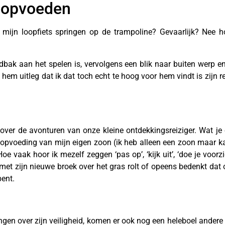
 opvoeden
jn loopfiets springen op de trampoline? Gevaarlijk? Nee ho
ndbak aan het spelen is, vervolgens een blik naar buiten werp en 
em uitleg dat ik dat toch echt te hoog voor hem vindt is zijn re
ver de avonturen van onze kleine ontdekkingsreiziger. Wat je o
 opvoeding van mijn eigen zoon (ik heb alleen een zoon maar k
e vaak hoor ik mezelf zeggen ‘pas op’, ‘kijk uit’, ‘doe je voorzicht
et zijn nieuwe broek over het gras rolt of opeens bedenkt dat o
bent.
n over zijn veiligheid, komen er ook nog een heleboel andere 