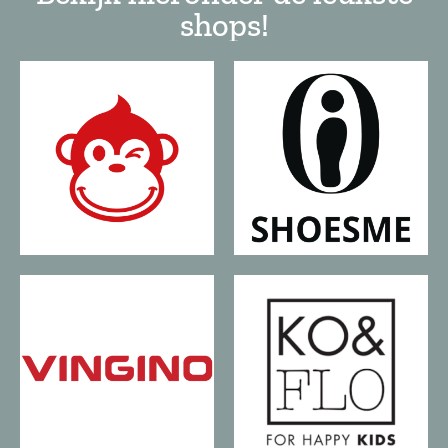
shops!