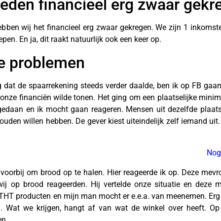
den financieel erg zwaar gekr
ben wij het financieel erg zwaar gekregen. We zijn 1 inkomste
n. En ja, dit raakt natuurlijk ook een keer op.
le problemen
eeg dat de spaarrekening steeds verder daalde, ben ik op FB ga
 onze financiën wilde tonen. Het ging om een plaatselijke minim
 gedaan en ik mocht gaan reageren. Mensen uit dezelfde plaats
uden willen hebben. De gever kiest uiteindelijk zelf iemand uit
Nog
voorbij om brood op te halen. Hier reageerde ik op. Deze mevr
wij op brood reageerden. Hij vertelde onze situatie en de
 THT producten en mijn man mocht er e.e.a. van meenemen. Erg 
 Wat we krijgen, hangt af van wat de winkel over heeft. O
en.