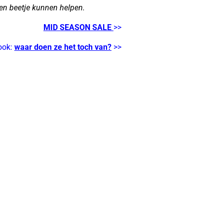
 een beetje kunnen helpen.
MID SEASON SALE
>>
ook:
waar doen ze het toch van?
>>