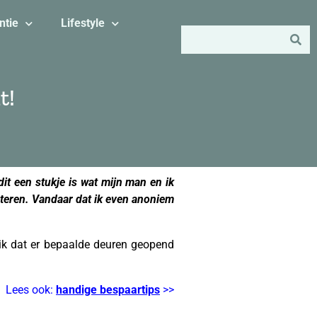
ntie
Lifestyle
t!
it een stukje is wat mijn man en ik
cteren. Vandaar dat ik even anoniem
 ik dat er bepaalde deuren geopend
Lees ook:
handige bespaartips
>>