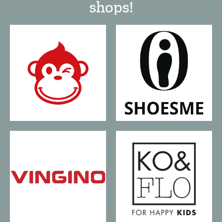
shops!