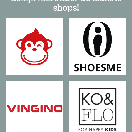
shops!