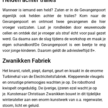
Helden achter tralies
Wanneer is iemand een held? Zaten er in de Gevangenpoort
eigenlijk ook helden achter de tralies? Kom naar de
Gevangenpoort en ontmoet twee gevangenen die hier
vroeger vastzaten. Laat je rondleiden door eeuwenoude
cellen en ontdek dat je vroeger als straf écht voor paal gezet
werd. Ga daarna aan de slag tijdens de workshop en maak je
eigen schandbord!De Gevangenpoort is een beetje te eng
voor jonge kinderen. Daarom geldt de adviesleeftijd 8+.
Zwanikken Fabriek
Het knarst, ratelt, piept, dampt, geurt en kraakt in de enorme
Turbinehal van de Electriciteitsfabriek. Klepperende vleugels
en onrustige priemoogjes wachten je op. De robothond
kwispelt ongeduldig. De ijverige, ijzeren ezel wacht je op
je. Kunstenaar Christiaan Zwanikken bouwt in dit tijdelijke
winteratelier aan een enorm kunstwerk van o.a. regenwater,
stoom, licht en geluid.