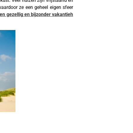
ust. Veel huizen zijn vrijstaand en
aardoor ze een geheel eigen sfeer
een gezellig en bijzonder vakantieh