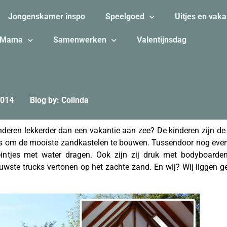
Jongenskamer inspo
Speelgoed
Uitjes en vaka
Mama
Samenwerken
Valentijnsdag
2014
Blog by: Colinda
nderen lekkerder dan een vakantie aan zee? De kinderen zijn d
s om de mooiste zandkastelen te bouwen. Tussendoor nog even a
eintjes met water dragen. Ook zijn zij druk met bodyboard
wste trucks vertonen op het zachte zand. En wij? Wij liggen g