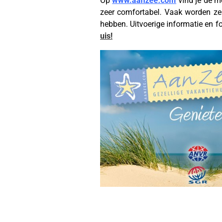
Op
www.aanzee.com
vind je de mo
zeer comfortabel. Vaak worden ze
hebben. Uitvoerige informatie en fot
uis!