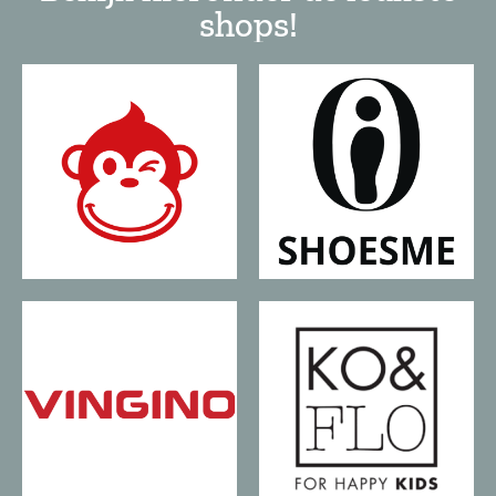
shops!