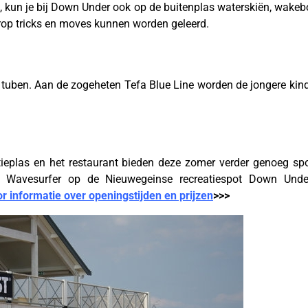
 kun je bij Down Under ook op de buitenplas waterskiën, wakeb
op tricks en moves kunnen worden geleerd.
 tuben. Aan de zogeheten Tefa Blue Line worden de jongere kin
tieplas en het restaurant bieden deze zomer verder genoeg spo
e Wavesurfer op de Nieuwegeinse recreatiespot Down Under.
or informatie over openingstijden en prijzen
>>>