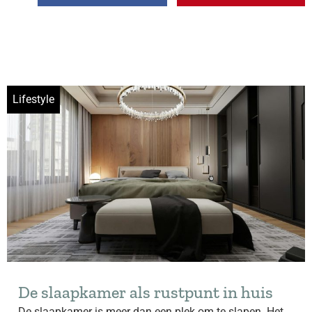
Lifestyle
De slaapkamer als rustpunt in huis
De slaapkamer is meer dan een plek om te slapen. Het