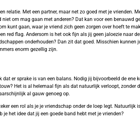
n relatie. Met een partner, maar net zo goed met je vrienden. Mer
nd niet om mag gaan met anderen? Dat kan voor een benauwd ge
 om kunt gaan, waar je vriend zich geen zorgen over hoeft te mak
n red flag. Andersom is het ook fijn als jij geen jaloezie naar de 
dschappen onderhouden? Dan zit dat goed. Misschien kunnen jul
mmers enorm gezellig zijn.
k dat er sprake is van een balans. Nodig jij bijvoorbeeld de ene k
touw? Het is al helemaal fijn als dat natuurlijk verloopt, zonder d
 waarschijnlijk al gauw genoeg op.
er een rol als je je vriendschap onder de loep legt. Natuurlijk 
eb je het idee dat jij een goede band hebt met je vrienden?