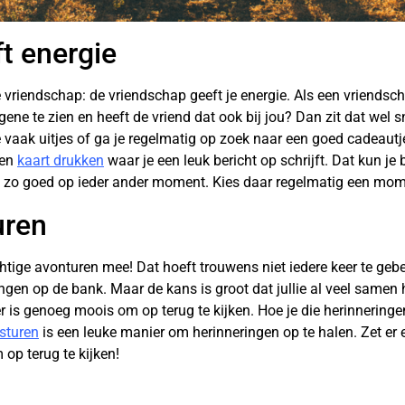
t energie
vriendschap: de vriendschap geeft je energie. Als een vriendscha
ene te zien en heeft de vriend dat ook bij jou? Dan zit dat wel s
 je vaak uitjes of ga je regelmatig op zoek naar een goed cadeaut
een
kaart drukken
waar je een leuk bericht op schrijft. Dat kun je 
t zo goed op ieder ander moment. Kies daar regelmatig een mome
uren
ige avonturen mee! Dat hoeft trouwens niet iedere keer te gebeur
gen op de bank. Maar de kans is groot dat jullie al veel sam
 is genoeg moois om op terug te kijken. Hoe je die herinneringe
rsturen
is een leuke manier om herinneringen op te halen. Zet er 
 op terug te kijken!